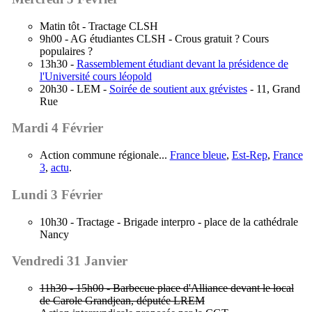
Matin tôt - Tractage CLSH
9h00 - AG étudiantes CLSH - Crous gratuit ? Cours
populaires ?
13h30 -
Rassemblement étudiant devant la présidence de
l'Université cours léopold
20h30 - LEM -
Soirée de soutient aux grévistes
- 11, Grand
Rue
Mardi 4 Février
Action commune régionale...
France bleue
,
Est-Rep
,
France
3
,
actu
.
Lundi 3 Février
10h30 - Tractage - Brigade interpro - place de la cathédrale
Nancy
Vendredi 31 Janvier
11h30 - 15h00 - Barbecue place d'Alliance devant le local
de Carole Grandjean, députée LREM