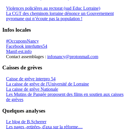
Violences policières au rectorat (sud Educ Lorraine)
La CGT des cheminots lorraine dénonce un Gouvernement
pyromane qui n’écoute pas la population !
Infos locales
#OccuponsNancy
Facebook interluttes54
Manif-est.info
Contact assemblages :
infonancy@protonmail.com
Caisses de grèves
Caisse de grève interpro 54
La caisse de grève de l'Université de Lorraine
La caisse de grève Nationale
Les Mutins de Pangée proposent des films en soutien aux caisses
de grèves
Quelques analyses
Le blog de B.Scherrer
Les pages -retirées- d'axa sur la réforme....