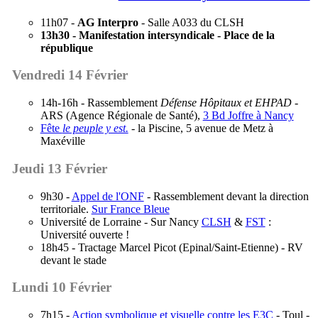
11h07 -
AG Interpro
- Salle A033 du CLSH
13h30 - Manifestation intersyndicale - Place de la
république
Vendredi 14 Février
14h-16h - Rassemblement
Défense Hôpitaux et EHPAD
-
ARS (Agence Régionale de Santé),
3 Bd Joffre à Nancy
Fête
le peuple y est.
- la Piscine, 5 avenue de Metz à
Maxéville
Jeudi 13 Février
9h30 -
Appel de l'ONF
- Rassemblement devant la direction
territoriale.
Sur France Bleue
Université de Lorraine - Sur Nancy
CLSH
&
FST
:
Université ouverte !
18h45 - Tractage Marcel Picot (Epinal/Saint-Etienne) - RV
devant le stade
Lundi 10 Février
7h15 -
Action symbolique et visuelle contre les E3C
- Toul -