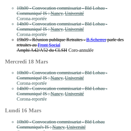
10h00 - Convocation commissariat - Bld Lobau -
Communiqué IS :
Nancy
,
Université
Corona-reportée
14h00 - Convocation commissariat - Bld Lobau -
Communiqué IS :
Nancy
,
Université
Corona-reportée
19h09 - Réunion publique Retraites -
B.Scherrer
parle des
retraites au
Front Social
Amphi A42/A52 du CLSH
Coro-annulée
Mercredi 18 Mars
10h00 - Convocation commissariat - Bld Lobau -
Communiqué IS :
Nancy
,
Université
Corona-reportée
14h00 - Convocation commissariat - Bld Lobau -
Communiqué IS :
Nancy
,
Université
Corona-reportée
Lundi 16 Mars
10h00 - Convocation commissariat - Bld Lobau
Communiqués IS :
Nancy
,
Université