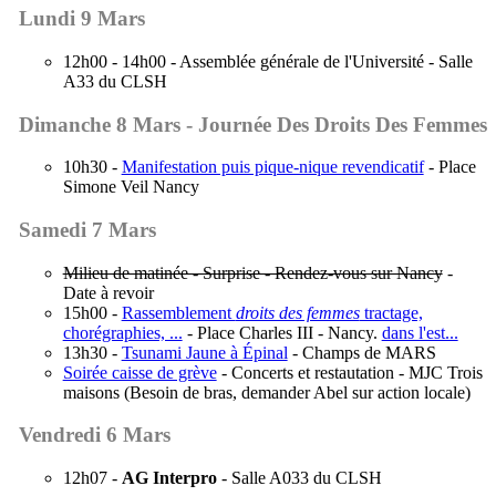
Lundi 9 Mars
12h00 - 14h00 - Assemblée générale de l'Université - Salle
A33 du CLSH
Dimanche 8 Mars - Journée Des Droits Des Femmes
10h30 -
Manifestation puis pique-nique revendicatif
- Place
Simone Veil Nancy
Samedi 7 Mars
Milieu de matinée - Surprise - Rendez-vous sur Nancy
-
Date à revoir
15h00 -
Rassemblement
droits des femmes
tractage,
chorégraphies, ...
- Place Charles III - Nancy.
dans l'est...
13h30 -
Tsunami Jaune à Épinal
- Champs de MARS
Soirée caisse de grève
- Concerts et restautation - MJC Trois
maisons (Besoin de bras, demander Abel sur action locale)
Vendredi 6 Mars
12h07 -
AG Interpro
- Salle A033 du CLSH