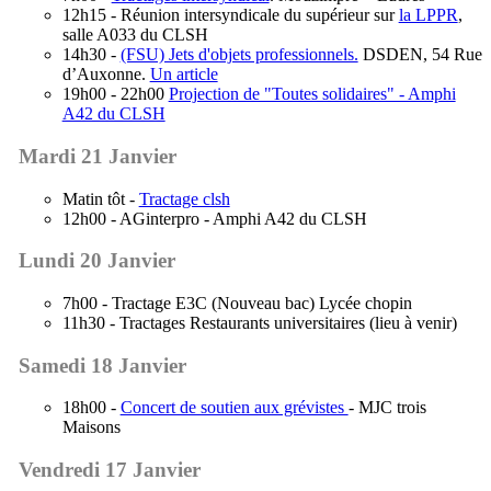
12h15 - Réunion intersyndicale du supérieur sur
la LPPR
,
salle A033 du CLSH
14h30 -
(FSU) Jets d'objets professionnels.
DSDEN, 54 Rue
d’Auxonne.
Un article
19h00 - 22h00
Projection de "Toutes solidaires" - Amphi
A42 du CLSH
Mardi 21 Janvier
Matin tôt -
Tractage clsh
12h00 - AGinterpro - Amphi A42 du CLSH
Lundi 20 Janvier
7h00 - Tractage E3C (Nouveau bac) Lycée chopin
11h30 - Tractages Restaurants universitaires (lieu à venir)
Samedi 18 Janvier
18h00 -
Concert de soutien aux grévistes
- MJC trois
Maisons
Vendredi 17 Janvier