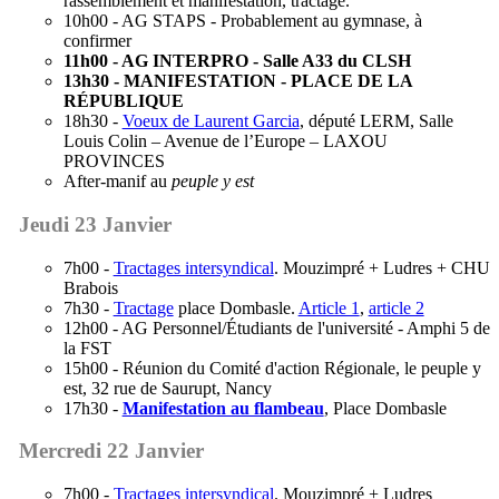
rassemblement et manifestation, tractage.
10h00 - AG STAPS - Probablement au gymnase, à
confirmer
11h00 - AG INTERPRO - Salle A33 du CLSH
13h30 - MANIFESTATION - PLACE DE LA
RÉPUBLIQUE
18h30 -
Voeux de Laurent Garcia
, député LERM, Salle
Louis Colin – Avenue de l’Europe – LAXOU
PROVINCES
After-manif au
peuple y est
Jeudi 23 Janvier
7h00 -
Tractages intersyndical
. Mouzimpré + Ludres + CHU
Brabois
7h30 -
Tractage
place Dombasle.
Article 1
,
article 2
12h00 - AG Personnel/Étudiants de l'université - Amphi 5 de
la FST
15h00 - Réunion du Comité d'action Régionale, le peuple y
est, 32 rue de Saurupt, Nancy
17h30 -
Manifestation au flambeau
, Place Dombasle
Mercredi 22 Janvier
7h00 -
Tractages intersyndical
. Mouzimpré + Ludres