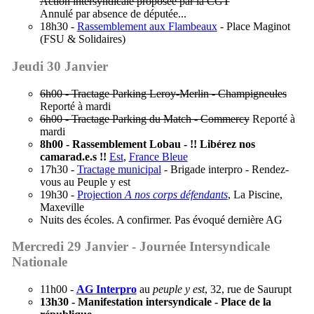
Action intersyndicale proposée par la CGT
Annulé par absence de députée...
18h30 -
Rassemblement aux Flambeaux
- Place Maginot
(FSU & Solidaires)
Jeudi 30 Janvier
6h00 - Tractage Parking Leroy-Merlin - Champigneules
Reporté à mardi
6h00 - Tractage Parking du Match - Commercy
Reporté à
mardi
8h00 - Rassemblement Lobau - !! Libérez nos
camarad.e.s !!
Est
,
France Bleue
17h30 -
Tractage municipal
- Brigade interpro - Rendez-
vous au Peuple y est
19h30 -
Projection
A nos corps défendants
, La Piscine,
Maxeville
Nuits des écoles. A confirmer. Pas évoqué dernière AG
Mercredi 29 Janvier - Journée Intersyndicale
Nationale
11h00 -
AG Interpro
au
peuple y est
, 32, rue de Saurupt
13h30 - Manifestation intersyndicale - Place de la