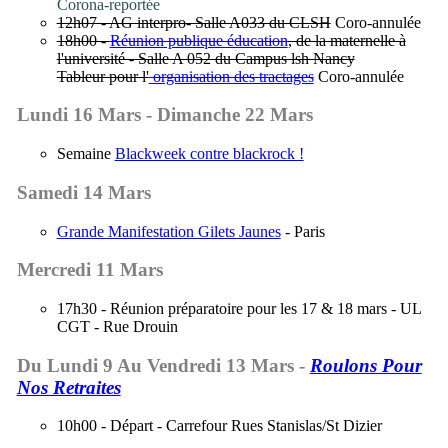
Corona-reportée
12h07 - AG interpro- Salle A033 du CLSH
Coro-annulée
18h00 -
Réunion publique éducation
, de la maternelle à
l'université - Salle A 052 du Campus lsh Nancy
Tableur pour l'
organisation des tractages
Coro-annulée
Lundi 16 Mars - Dimanche 22 Mars
Semaine
Blackweek contre blackrock !
Samedi 14 Mars
Grande Manifestation Gilets Jaunes
- Paris
Mercredi 11 Mars
17h30 - Réunion préparatoire pour les 17 & 18 mars - UL
CGT - Rue Drouin
Du Lundi 9 Au Vendredi 13 Mars -
Roulons Pour
Nos Retraites
10h00 - Départ - Carrefour Rues Stanislas/St Dizier