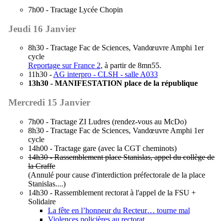
7h00 - Tractage Lycée Chopin
Jeudi 16 Janvier
8h30 - Tractage Fac de Sciences, Vandœuvre Amphi 1er
cycle
Reportage sur France 2
, à partir de 8mn55.
11h30 -
AG interpro - CLSH - salle A033
13h30 - MANIFESTATION place de la république
Mercredi 15 Janvier
7h00 - Tractage ZI Ludres (rendez-vous au McDo)
8h30 - Tractage Fac de Sciences, Vandœuvre Amphi 1er
cycle
14h00 - Tractage gare (avec la CGT cheminots)
14h30 - Rassemblement place Stanislas, appel du collège de
la Craffe
(Annulé pour cause d'interdiction préfectorale de la place
Stanislas....)
14h30 - Rassemblement rectorat à l'appel de la FSU +
Solidaire
La fête en l’honneur du Recteur… tourne mal
Violences policières au rectorat