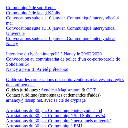
Communiqué de sud Kéolis
Communiqué de la cgt Kéolis
Convocations suite au 10 janvier. Communiqué intersyndical 4
mai
Convocations suite au 10 janvier. Communiqué intersyndical
Université
Convocations suite au 10 janvier. Communiqué intersyndical
Nancy
Interview du lycéen interpellé à Nancy le 20/02/2020
Convocation au commissariat de police d’un co-porte-parole de
Solidaires 54
Nancy a peur !!! Arrêté préfectoral
Guide sur les contestations des contraventions relatives aux règles
de confinement.
Guides juridiques :
Syndicat Magistrature
&
CGT
Contact juridique (témoignages et demandes d'aides)
arnancy@riseup.net
, avec
sa clé de cryptage
Arrestations du 30 jan. Communiqué intersyndical 54
Arrestations du 30 jan. Communiqué Sud Solidaires 54
Arrestations du 30 jan. Communiqué personnels université
Arrestations du 30 jan. Communiqué FSU