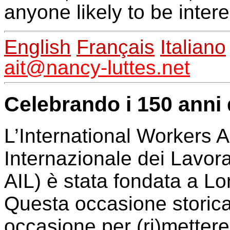
anyone likely to be inter
English
Français
Italiano
ait@nancy-luttes.net
Celebrando i 150 anni 
L’International Workers 
Internazionale dei Lavora
AIL)
è
stata fondata a Lo
Questa occasione storica
occasione per (ri)mettere 