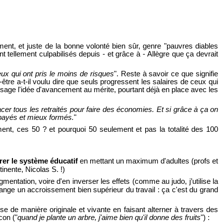
ent, et juste de la bonne volonté bien sûr, genre "pauvres diables
nt tellement culpabilisés depuis - et grâce à - Allègre que ça devrait
ux qui ont pris le moins de risques
". Reste à savoir ce que signifie
être a-t-il voulu dire que seuls progressent les salaires de ceux qui
passage l'idée d'avancement au mérite, pourtant déjà en place avec les
lacer tous les retraités pour faire des économies. Et si grâce à ça on
 payés et mieux formés.
"
mment, ces 50 ? et pourquoi 50 seulement et pas la totalité des 100
rer le système éducatif
en mettant un maximum d'adultes (profs et
inente, Nicolas S. !)
gmentation, voire d'en inverser les effets (comme au judo, j’utilise la
hange un accroissement bien supérieur du travail : ça c'est du grand
e de manière originale et vivante en faisant alterner à travers des
con ("
quand je plante un arbre, j'aime bien qu'il donne des fruits
") :