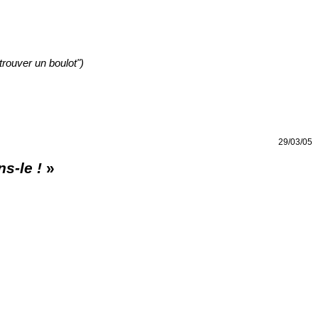
trouver un boulot")
29/03/05
s-le !
»