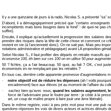
Il y a une quinzaine de jours à la radio, Nicolas S. a présenté "sa" 
D'abord, il a démagogiquement précisé que "
certains enseignants
incompétents mais bons bougres dans le fond" : de quoi ne pas choquer
suffire).
Ensuite, il explique qu'actuellement la progression des salaires de
prendre des risques dans la tête de cette chose et comment ce critèr
restent en vie (à l'ancienneté donc). On ne sait pas. Mais peu import
notations administrative et pédagogique) avant LA proposition génial
Selon Nicolas S., il faut profiter des départs en retraite massifs qui
économise 100, éh bien sur ces 100 on en utilise 50 pour augmente
50 ? fichtre, ça a l'air beaucoup. 50 quoi, au fait ? OK, c'est ju
économisés en ne remplaçant pas les retraités ?
En tous cas, derrière cette apparente promesse d'augmentations miri
·
notre objectif est de réduire les dépenses
(ah ! voilà pourquo
encadrement) face aux élèves (et au moment de l'affaire du collè
·
sachez bien qu'avec nous,
quand les salaires augmentent, le
force de l'adversaire pour le foutre par terre : je cède à la pr
art, un coup de maître propre à faire jouir une âme libérale).
Dans le même registre, voici à peu près mot pour mot une pub radio
questions-réponses les voix de divers acteurs et actrices dénués d